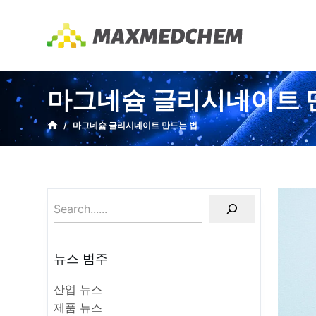
S
k
i
p
t
마그네슘 글리시네이트 
o
c
/
마그네슘 글리시네이트 만드는 법
o
n
t
e
n
t
뉴스 범주
산업 뉴스
제품 뉴스