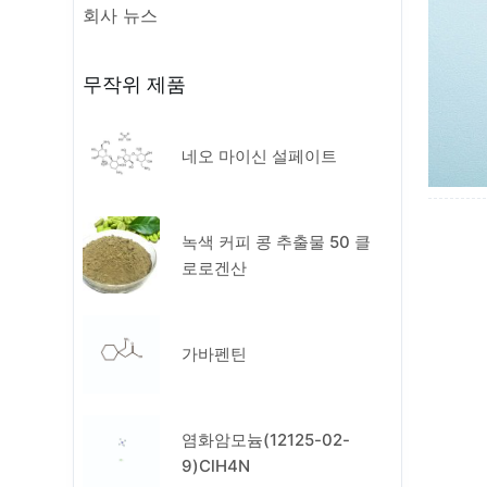
회사 뉴스
무작위 제품
네오 마이신 설페이트
녹색 커피 콩 추출물 50 클
로로겐산
가바펜틴
염화암모늄(12125-02-
9)ClH4N