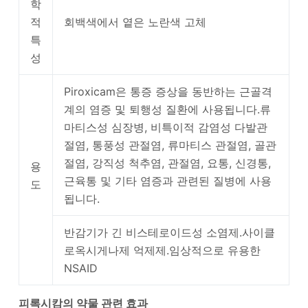
학
적
회백색에서 옅은 노란색 고체
특
성
Piroxicam은 통증 증상을 동반하는 근골격
계의 염증 및 퇴행성 질환에 사용됩니다.류
마티스성 심장병, 비특이적 감염성 다발관
절염, 통풍성 관절염, 류마티스 관절염, 골관
절염, 강직성 척추염, 관절염, 요통, 신경통,
용
근육통 및 기타 염증과 관련된 질병에 사용
도
됩니다.
반감기가 긴 비스테로이드성 소염제.사이클
로옥시게나제 억제제.임상적으로 유용한
NSAID
피록시캄의 약물 관련 효과