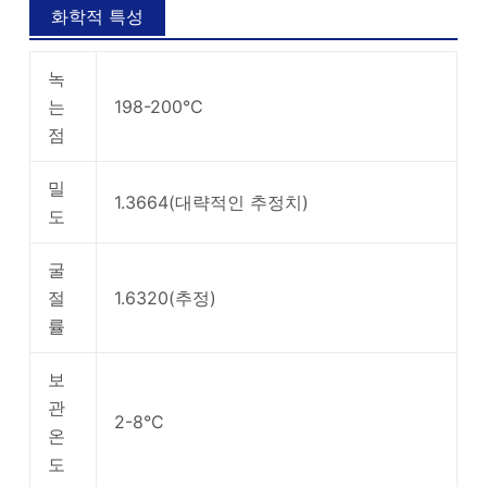
화학적 특성
녹
는
198-200°C
점
밀
1.3664(대략적인 추정치)
도
굴
절
1.6320(추정)
률
보
관
2-8°C
온
도