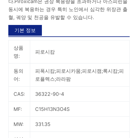
다.Piroxicam은 권장 복용량을 초과하거나 아스피린을
동시에 복용하는 경우 특히 노인에서 심각한 위장관 출
혈, 궤양 및 천공을 유발할 수 있습니다.
기본 정보
상품
피로시캄
명:
동의
피폭시캄;피로시카뭄;피로시캠;록시캄;피
어:
로플렉스;라라팜
CAS:
36322-90-4
MF:
C15H13N3O4S
MW:
331.35