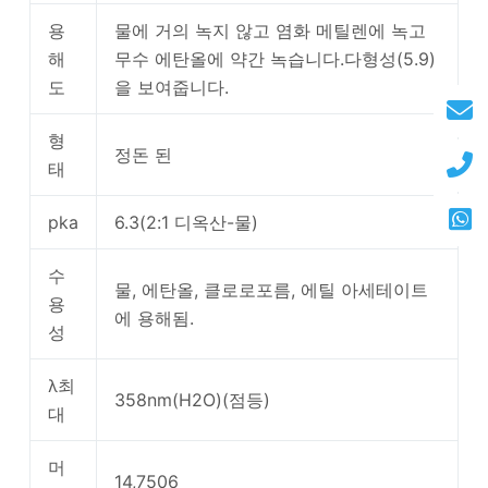
용
물에 거의 녹지 않고 염화 메틸렌에 녹고
해
무수 에탄올에 약간 녹습니다.다형성(5.9)
도
을 보여줍니다.
형
정돈 된
태
pka
6.3(2:1 디옥산-물)
수
물, 에탄올, 클로로포름, 에틸 아세테이트
용
에 용해됨.
성
λ최
358nm(H2O)(점등)
대
머
14,7506