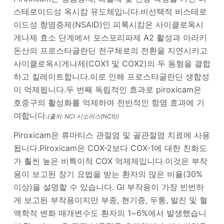
스테로이드성 옥시캄 유도체입니다.비선택적 비스테로
이드성 항염증제(NSAID)인 피록시캄은 사이클로옥시
게나제 효소 단계에서 포스포리파제 A2 활성과 아라키
돈산의 프로스타글란딘 전구체로의 전환을 지연시키고
사이클로옥시게나제(COX1 및 COX2)의 두 동형을 결합
하고 킬레이트합니다.이로 인해 프로스타글란딘 생합성
이 억제됩니다.두 번째 독립적인 효과로 piroxicam은
호중구의 활성화를 억제하여 전반적인 항염 효과에 기
여합니다.
(출처: NCI 시소러스(NCIt))
Piroxicam은 류마티스 관절염 및 골관절염 치료에 사용
됩니다.Piroxicam은 COX-2보다 COX-1에 대한 친화도
가 훨씬 높은 비특이적 COX 억제제입니다.이것은 부작
용이 보고된 장기 요법을 받는 환자의 많은 비율(30%
이상)을 설명할 수 있습니다. GI 부작용이 가장 빈번하
게 보고된 부작용이지만 부종, 현기증, 두통, 발진 및 혈
액학적 변화 매개변수도 환자의 1~6%에서 발생했습니