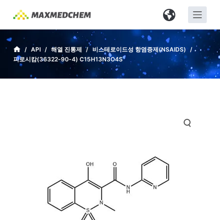
S
k
i
p
/
API
/
해열 진통제
/
비스테로이드성 항염증제(NSAIDS)
/
피로시캄(36322-90-4) C15H13N3O4S
t
o
c
o
n
t
e
n
t