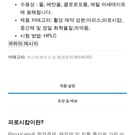
수용성 : 물, 에탄올, 클로로포름, 에틸 아세테이트
에 용해됩니다.
제품 카테고리: 활성 제약 성분;아피스;피로시캄;
중간체 및 정밀 화학물질;의약품;
시험 방법: HPLC
귀하의 메시지
카테고리:
비스테로이드성 항염증제(NSAIDS)
제품 설명
포장 및 배송
피로시캄이란?
Piroxicam은 항염증제, 해열제 및 진통 특성을 가진 비