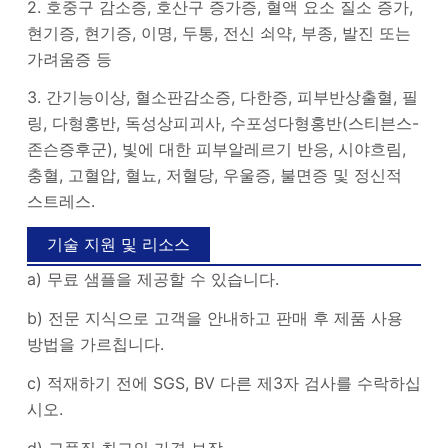
2. 호중구 감소증, 호산구 증가증, 혈액 요소 질소 증가,
현기증, 현기증, 이명, 두통, 전신 쇠약, 부종, 발진 또는
가려움증 등
3. 간기능이상, 혈소판감소증, 다한증, 피부반상출혈, 필
링, 다형홍반, 독성상피괴사, 수포성다형홍반(스티븐스-
존슨증후군), 빛에 대한 피부알레르기 반응, 시야흐림,
충혈, 고혈압, 혈뇨, 저혈당, 우울증, 불면증 및 정신적
스트레스.
기술 지원 및 리소스
a) 무료 샘플을 제공할 수 있습니다.
b) 전문 지식으로 고객을 안내하고 판매 후 제품 사용
방법을 가르칩니다.
c) 적재하기 전에 SGS, BV 다른 제3자 검사를 수락하십
시오.
d) 고품질 최고의 가격 보장.