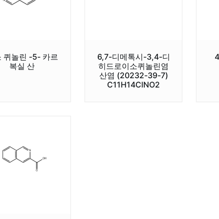
 퀴놀린 -5- 카르
6,7-디메톡시-3,4-디
복실 산
히드로이소퀴놀린염
산염 (20232-39-7)
C11H14ClNO2