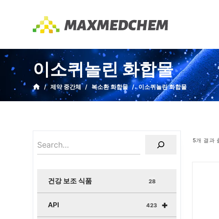
S
k
i
p
t
이소퀴놀린 화합물
o
c
/
제약 중간체
/
복소환 화합물
/
이소퀴놀린 화합물
o
n
t
e
5개 결과
n
t
건강 보조 식품
28
+
API
423