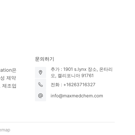
문의하기
추가 : 1901 s.lynx 장소, 온타리
ration은
오, 캘리포니아 91761
활성 제약
전화 : +16263716327
고 제조업
info@maxmedchem.com
temap