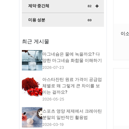
+
제약 중간체
82
미용 성분
69
이소
최근 게시물
마그네슘은 물에 녹을까요? 다
양한 마그네슘 화합물 이해하기
2026-07-23
아스타잔틴 원료 가격이 공급업
체별로 왜 그렇게 큰 차이를 보
이는 걸까요?
2026-05-25
스포츠 영양 제제에서 크레아틴
분말의 일반적인 활용법
2026-03-19