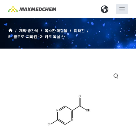
S
k
i
p
/
제약 중간체
/
복소환 화합물
/
피라진
/
5- 클로로-피라진 -2- 카르 복실 산
t
o
c
o
n
t
e
n
t