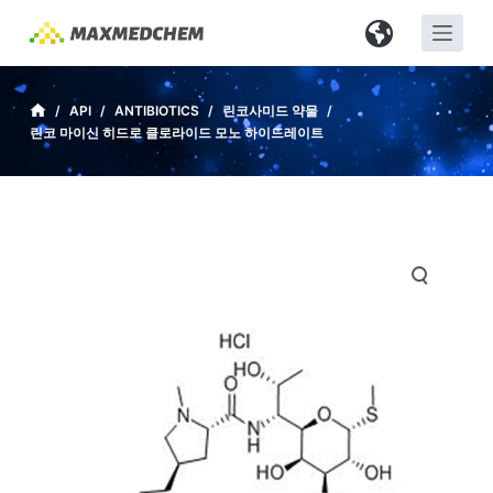
S
k
i
p
/
API
/
ANTIBIOTICS
/
린코사미드 약물
/
린코 마이신 히드로 클로라이드 모노 하이드레이트
t
o
c
o
n
t
e
n
t