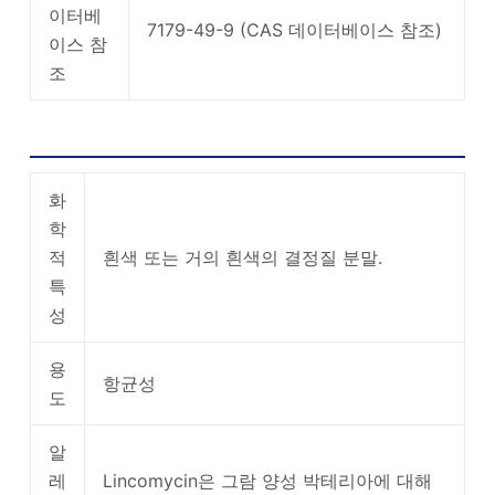
이터베
7179-49-9 (CAS 데이터베이스 참조)
이스 참
조
하이드로 클로라이드 수화물 사용 및 합성
화
학
적
흰색 또는 거의 흰색의 결정질 분말.
특
성
용
항균성
도
알
레
Lincomycin은 그람 양성 박테리아에 대해