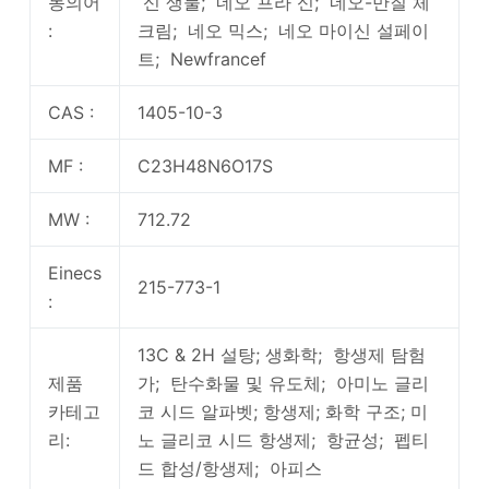
동의어
신 생물; 네오 프라 신; 네오-만질 체
:
크림; 네오 믹스; 네오 마이신 설페이
트; Newfrancef
CAS :
1405-10-3
MF :
C23H48N6O17S
MW :
712.72
Einecs
215-773-1
:
13C & 2H 설탕; 생화학; 항생제 탐험
제품
가; 탄수화물 및 유도체; 아미노 글리
카테고
코 시드 알파벳; 항생제; 화학 구조; 미
리:
노 글리코 시드 항생제; 항균성; 펩티
드 합성/항생제; 아피스