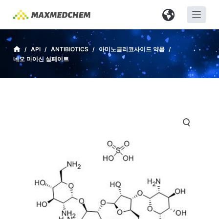
S
k
i
p
/
API
/
ANTIBIOTICS
/
아미노글리코사이드 약물
/
네오 마이신 설페이트
t
o
c
o
n
t
e
n
t